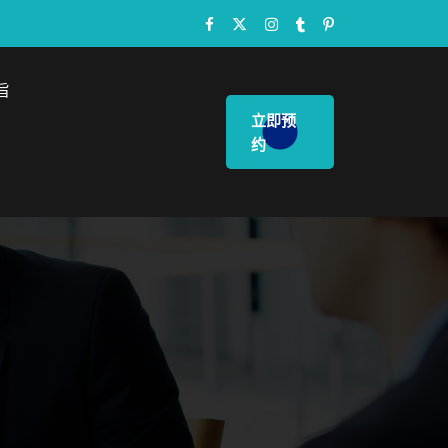
旨
立即预
约