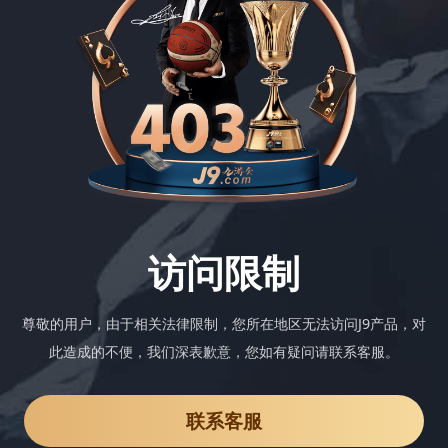
访问限制
尊敬的用户，由于相关法律限制，您所在地区无法访问J9产品，对
此造成的不便，我们深表歉意，您如有疑问请联系客服。
联系客服